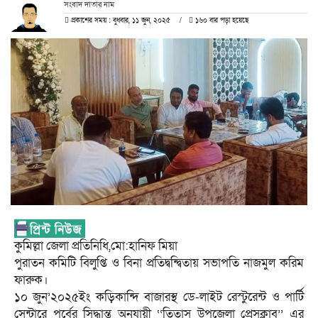
সংবাদ দাতার নাম
প্রকাশের সময় : বুধবার, ১১ জুন, ২০২৫
১৬০ বার পড়া হয়েছে
কুমিল্লা জেলা প্রতিনিধি,মো:হানিফ মিয়া
পুরাতন কমিটি বিলুপ্তি ও বিনা প্রতিদ্বন্দ্বিতায় সভাপতি নাজমুল করিম
ফারুক।
১০ জুন’২০২৫ইং কড়িকান্দি বাজারস্থ ডে-লাইট রেস্টুরেন্ট ও পার্টি
সেন্টারে পূর্বের সিদ্ধান্ত অনুযায়ী ‘‘তিতাস উপজেলা প্রেসক্লাব’’ এর