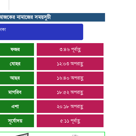
আজকের নামাজের সময়সুচী
ফজর
৩:৪৬ পূর্বাহ্ণ
যোহর
১২:০৩ অপরাহ্ণ
আছর
১৬:৪০ অপরাহ্ণ
মাগরিব
১৮:৫২ অপরাহ্ণ
এশা
২০:১৮ অপরাহ্ণ
সূর্যোদয়
৫:১১ পূর্বাহ্ণ